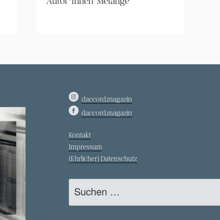
Autor*innen-Melange
daccord.magazin
daccord.magazin
Kontakt
Impressum
(Ehrlicher) Datenschutz
Suche
nach: