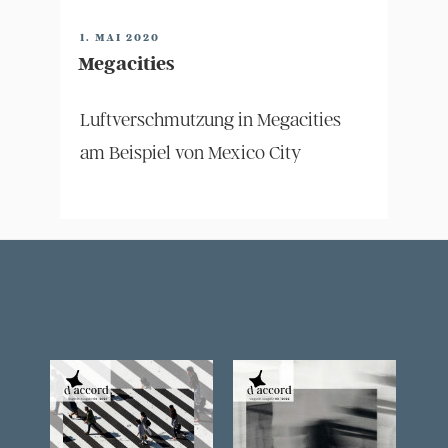
VERÖFFENTLICHT
1. MAI 2020
AM
Megacities
Luftverschmutzung in Megacities
am Beispiel von Mexico City