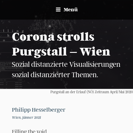
Zum
Menü
Inhalt
springen
Corona strolls
Purgstall – Wien
Sozial distanzierte Visualisierungen
sozial distanzierter Themen.
Purgstall an der Erlauf (NÖ) Zeitraum April/Mai 2020
Philipp Hesselberger
Wien, Jänner 2021
Filling the void