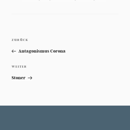
Beitragsnavigation
ZURÜCK
Vorheriger
Beitrag
Antagonismus Corona
WEITER
Nächster
Beitrag
Stoner